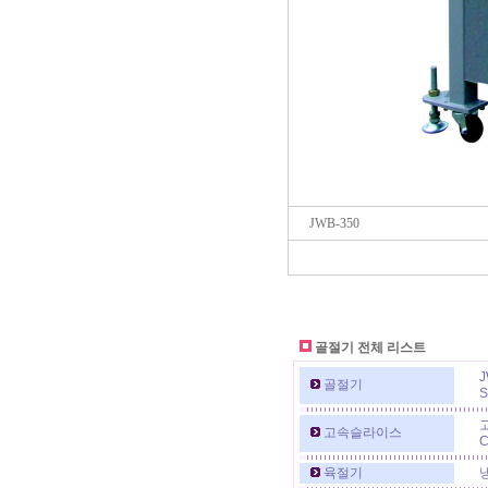
JWB-350
골절기 전체 리스트
J
골절기
S
고속슬라이스
C
육절기