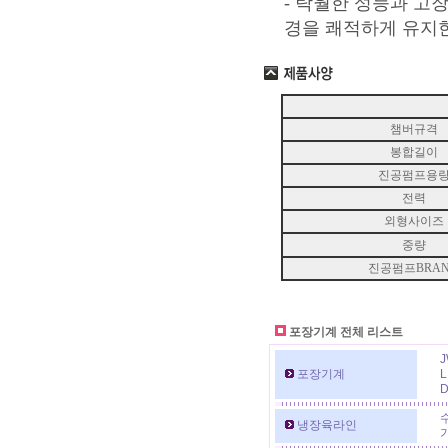
- 탁월한 성능과 고
경을 쾌적하게 유지
챔버규격
봉합길이
진공펌프용
전력
외형사이즈
중량
진공펌프BRA
포장기계 전체 리스트
J
포장기계
L
D
냉장육라인