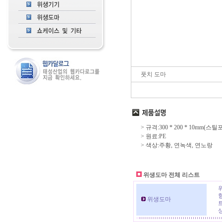
풋치 도마
> 규격:300 * 200 * 10mm(스틸
> 원료:PE
> 색상:주황, 연녹색, 연노랑
위생도마 전체 리스트
위
위생도마