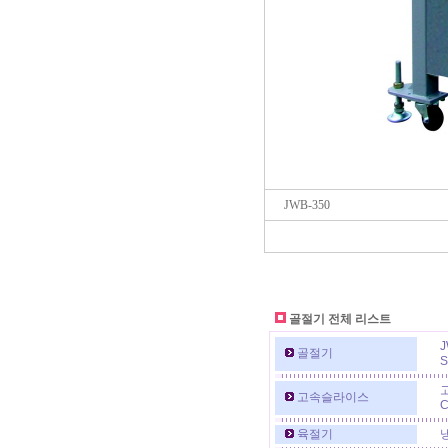
JWB-350
골절기 전체 리스트
J
골절기
S
고속슬라이스
C
육절기